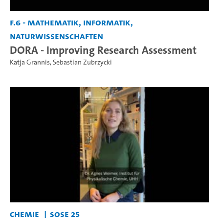
F.6 - Mathematik, Informatik,
Naturwissenschaften
DORA - Improving Research Assessment
Katja Grannis
,
Sebastian Zubrzycki
Chemie
SoSe 25