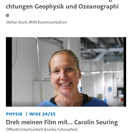
chtungen Geophysik und Ozeanographi
e
Stefan Koch
,
MIN Kommunikation
Physik
WiSe 24/25
Dreh meinen Film mit... Carolin Seuring
Öffentlichkeitsarbeit Annika Schonefeld