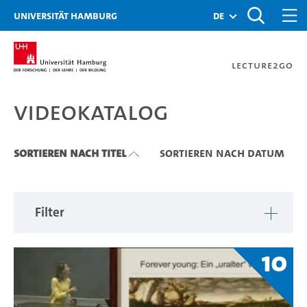
Zu den Filtern
Zur Metanavigation
Zur Hauptnavigation
Zur Suche
Zum Inhalt
Zum Seitenfuss
Universität Hamburg
de
Lecture2Go
Videokatalog
Videokatalog
Sortieren nach Titel
Sortieren nach Datum
Filter
10