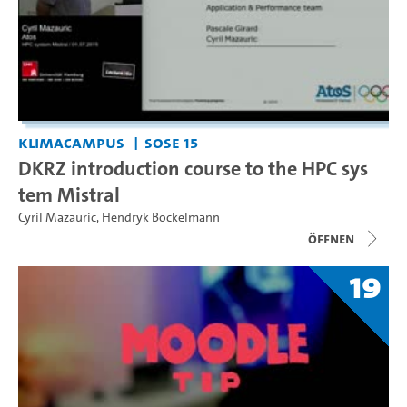
KlimaCampus
SoSe 15
DKRZ introduction course to the HPC sys
tem Mistral
Cyril Mazauric
,
Hendryk Bockelmann
Öffnen
19