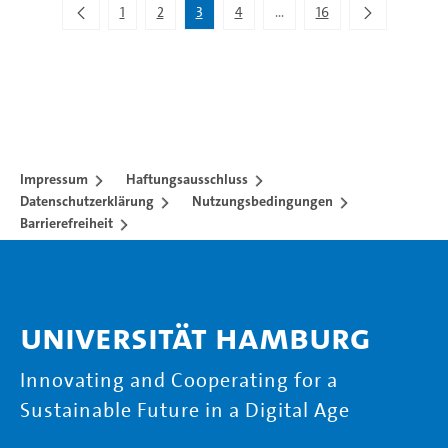
1
2
3
4
...
16
Zwischenseiten Navigieren 
Impressum
Haftungsausschluss
Datenschutzerklärung
Nutzungsbedingungen
Barrierefreiheit
Universität Hamburg
Innovating and Cooperating for a
Sustainable Future in a Digital Age