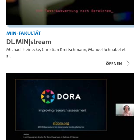
MIN-Fakultät
DL.MIN|stream
Michael Heinecke
,
Christian Kreitschmann
,
Manuel Schnabel
et
al.
Öffnen