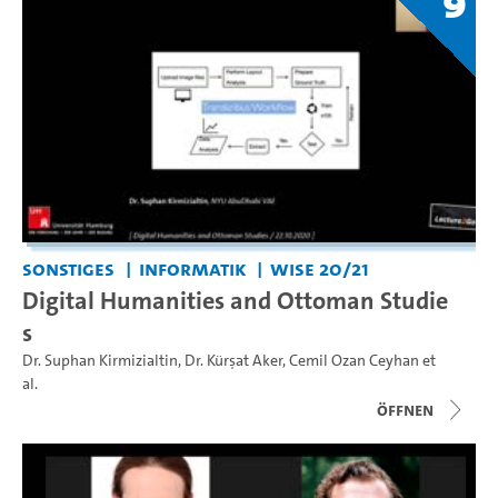
9
Sonstiges
Informatik
WiSe 20/21
Digital Humanities and Ottoman Studie
s
Dr. Suphan Kirmizialtin
,
Dr. Kürşat Aker
,
Cemil Ozan Ceyhan
et
al.
Öffnen