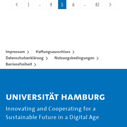
1
...
4
5
6
...
47
Zwischenseiten Navigieren mit TAB-Taste.
Zwischenseiten Navigier
Impressum
Haftungsausschluss
Datenschutzerklärung
Nutzungsbedingungen
Barrierefreiheit
Universität Hamburg
Innovating and Cooperating for a
Sustainable Future in a Digital Age