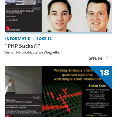
Informatik
SoSe 12
"PHP Sucks?!"
Simon Neidhold
,
Stefan Wiegreffe
Öffnen
18