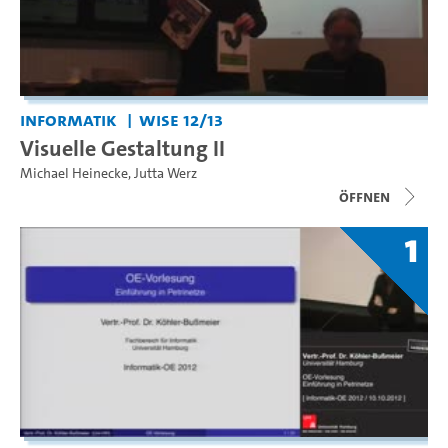
Informatik
WiSe 12/13
Visuelle Gestaltung II
Michael Heinecke
,
Jutta Werz
Öffnen
1