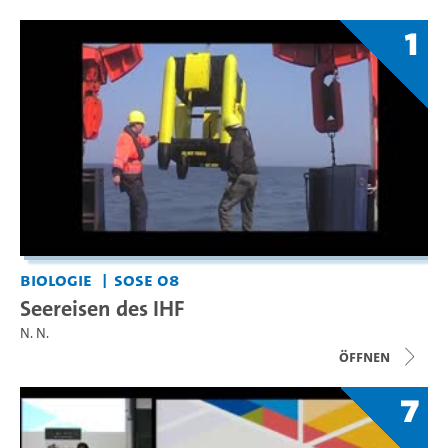
1
Biologie
SoSe 08
Seereisen des IHF
N. N.
Öffnen
7