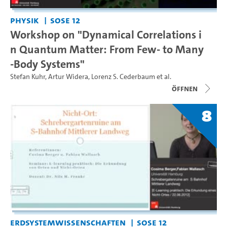
Physik
SoSe 12
Workshop on "Dynamical Correlations i
n Quantum Matter: From Few- to Many
-Body Systems"
Stefan Kuhr
,
Artur Widera
,
Lorenz S. Cederbaum
et al.
Öffnen
8
Erdsystemwissenschaften
SoSe 12