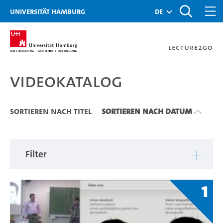
Zu den Filtern
Zur Metanavigation
Zur Hauptnavigation
Zur Suche
Zum Inhalt
Zum Seitenfuss
Universität Hamburg
de
Lecture2Go
Videokatalog
Videokatalog
Sortieren nach Titel
Sortieren nach Datum
Filter
1