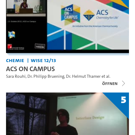
Chemie
WiSe 12/13
ACS ON CAMPUS
Sara Rouhi
,
Dr. Philipp Bruening
,
Dr. Helmut Thamer
et al.
Öffnen
5