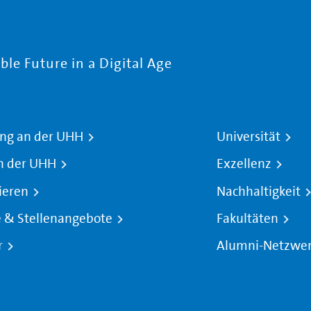
le Future in a Digital Age
ng an der UHH
Universität
n der UHH
Exzellenz
ieren
Nachhaltigkeit
e & Stellenangebote
Fakultäten
r
Alumni-Netzwe