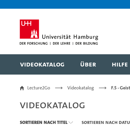
Zu den Filtern
Zur Metanavigation
Zur Hauptnavigation
Zur Suche
Zum Inhalt
Zum Seitenfuss
Videokatalog
Über
Hilfe
Videokatalog
Lecture2Go
Videokatalog
F.5 - Gei
Videokatalog
Sortieren nach Titel
Sortieren nach Dat