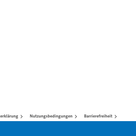
ren mit TAB-Taste.
erklärung
Nutzungsbedingungen
Barrierefreiheit