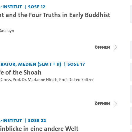
-Institut
SoSe 12
t and the Four Truths in Early Buddhist
 Analayo
Öffnen
ratur, Medien (SLM I + II)
SoSe 17
fe of the Shoah
-Gross
,
Prof. Dr. Marianne Hirsch
,
Prof. Dr. Leo Spitzer
Öffnen
-Institut
SoSe 22
Einblicke in eine andere Welt