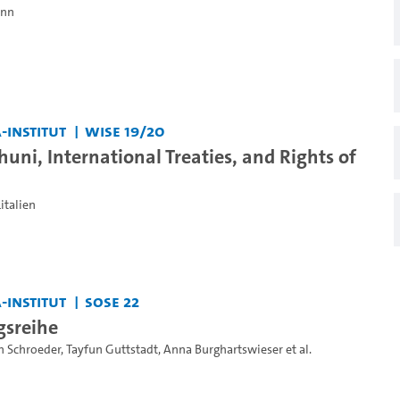
ann
-Institut
WiSe 19/20
uni, International Treaties, and Rights of
italien
-Institut
SoSe 22
gsreihe
ph Schroeder
,
Tayfun Guttstadt
,
Anna Burghartswieser
et al.