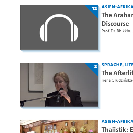
Asien-Afrika
12
The Arahan
Discourse
Prof. Dr. Bhikkhu
Sprache, Lite
2
The Afterli
Irena Grudzińska
Asien-Afrika
Thaiistik: 