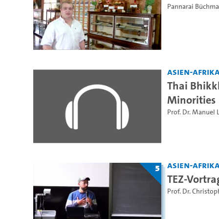
Pannarai Büchm
Asien-Afrika
Thai Bhikkh
Minorities
Prof. Dr. Manuel L
Asien-Afrika
5
TEZ-Vortra
Prof. Dr. Christo