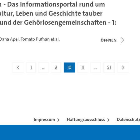
 - Das Informationsportal rund um
ultur, Leben und Geschichte tauber
nd der Gehörlosengemeinschaften - 1:
Dana Apel
,
Tomato Pufhan
et al.
Öffnen
1
...
9
10
11
...
51
Zwischenseiten Navigieren mit TAB-Taste.
Zwischenseiten Navigie
Impressum
Haftungsausschluss
Datenschutz