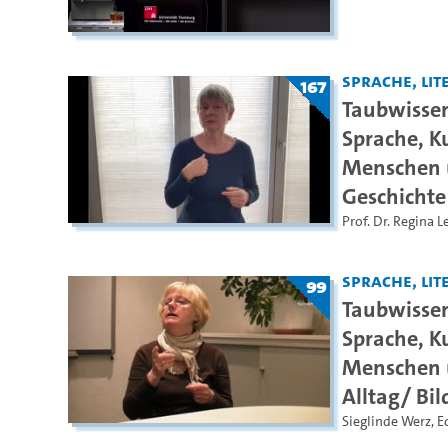
Sprache, Lite
167
Taubwissen
Sprache, K
Menschen u
Geschichte
Prof. Dr. Regina 
Sprache, Lite
99
Taubwissen
Sprache, K
Menschen u
Alltag/ Bi
Sieglinde Werz
,
E