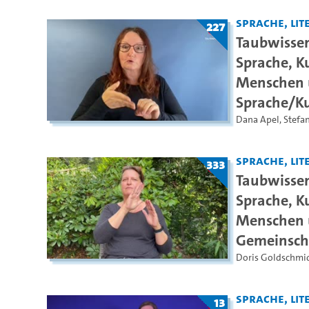
Sprache, Lite
227
Taubwissen
Sprache, K
Menschen u
Sprache/Ku
Dana Apel
,
Stefa
Sprache, Lite
333
Taubwissen
Sprache, K
Menschen u
Gemeinsch
Doris Goldschmi
Sprache, Lite
13