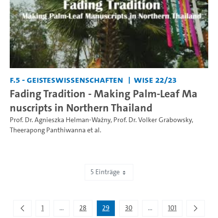
F.5 - Geisteswissenschaften
WiSe 22/23
Fading Tradition - Making Palm-Leaf Ma
nuscripts in Northern Thailand
Prof. Dr. Agnieszka Helman-Ważny
,
Prof. Dr. Volker Grabowsky
,
Theerapong Panthiwanna
et al.
5 Einträge
Zeige 141 bis 145 von 505 Einträgen.
1
...
28
29
30
...
101
Zwischenseiten Navigieren mit TAB-Taste.
Zwischenseiten Navigie