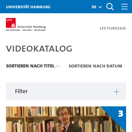
Zu den Filtern
Zur Metanavigation
Zur Hauptnavigation
Zur Suche
Zum Inhalt
Zum Seitenfuss
Universität Hamburg
de
Lecture2Go
Videokatalog
Videokatalog
Sortieren nach Titel
Sortieren nach Datum
Filter
3