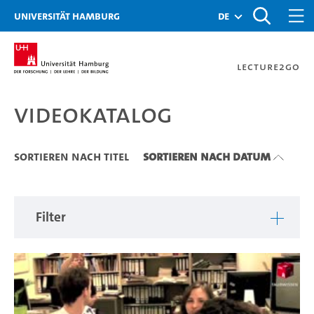
Zu den Filtern
Zur Metanavigation
Zur Hauptnavigation
Zur Suche
Zum Inhalt
Zum Seitenfuss
Universität Hamburg
de
Lecture2Go
Videokatalog
Videokatalog
Sortieren nach Titel
Sortieren nach Datum
Filter