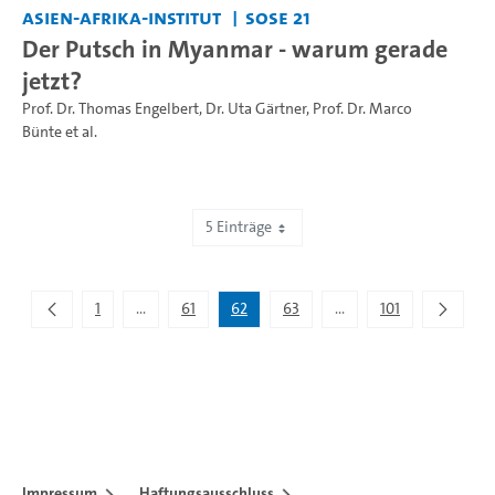
Asien-Afrika-Institut
SoSe 21
Der Putsch in Myanmar - warum gerade
jetzt?
Prof. Dr. Thomas Engelbert
,
Dr. Uta Gärtner
,
Prof. Dr. Marco
Bünte
et al.
5 Einträge
Zeige 306 bis 310 von 505 Einträgen.
1
...
61
62
63
...
101
Zwischenseiten Navigieren mit TAB-Taste.
Zwischenseiten Navigie
Impressum
Haftungsausschluss