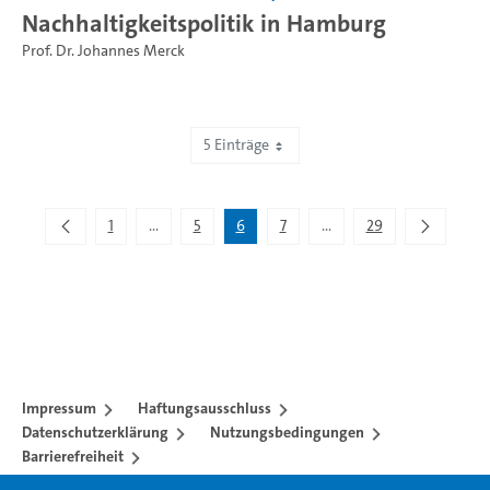
Nachhaltigkeitspolitik in Hamburg
Prof. Dr. Johannes Merck
5 Einträge
Zeige 26 bis 30 von 144 Einträgen.
1
...
5
6
7
...
29
Zwischenseiten Navigieren mit TAB-Taste.
Zwischenseiten Navigier
Impressum
Haftungsausschluss
Datenschutzerklärung
Nutzungsbedingungen
Barrierefreiheit