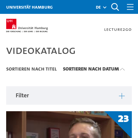
Zu den Filtern
Zur Metanavigation
Zur Hauptnavigation
Zur Suche
Zum Inhalt
Zum Seitenfuss
Universität Hamburg
de
Lecture2Go
Videokatalog
Videokatalog
Sortieren nach Titel
Sortieren nach Datum
Filter
23