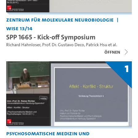
Zentrum für Molekulare Neurobiologie
WiSe 13/14
SPP 1665 - Kick-off Symposium
Richard Hahnloser
,
Prof. Dr. Gustavo Deco
,
Patrick Hsu
et al.
Öffnen
1
Psychosomatische Medizin und