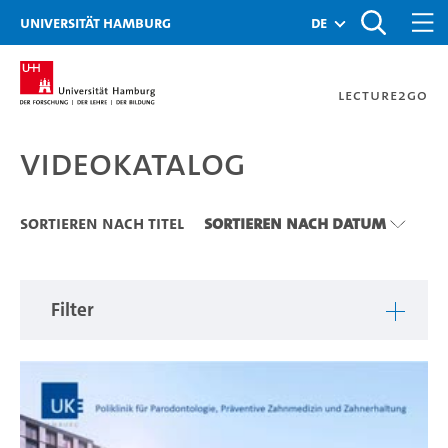
Zu den Filtern
Zur Metanavigation
Zur Hauptnavigation
Zur Suche
Zum Inhalt
Zum Seitenfuss
Universität Hamburg
de
Lecture2Go
Videokatalog
Videokatalog
Sortieren nach Titel
Sortieren nach Datum
Filter