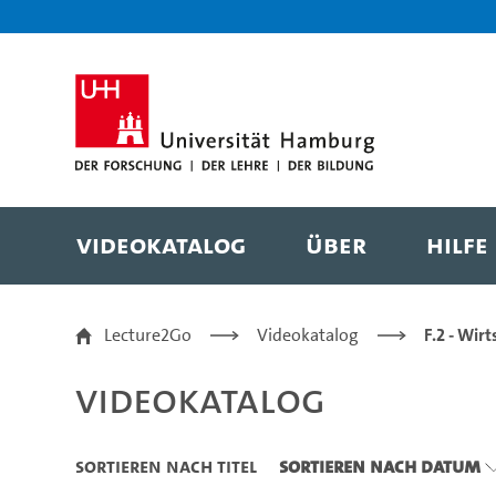
Zu den Filtern
Zur Metanavigation
Zur Hauptnavigation
Zur Suche
Zum Inhalt
Zum Seitenfuss
Videokatalog
Über
Hilfe
Videokatalog
Lecture2Go
Videokatalog
F.2 - Wir
Videokatalog
Sortieren nach Titel
Sortieren nach Datum