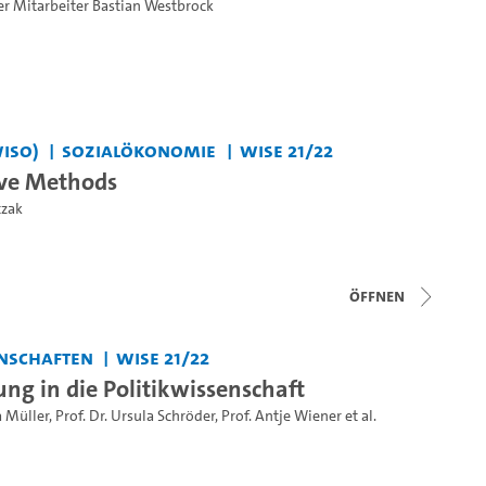
er Mitarbeiter Bastian Westbrock
WiSo)
Sozialökonomie
WiSe 21/22
ive Methods
czak
Öffnen
nschaften
WiSe 21/22
ung in die Politikwissenschaft
a Müller
,
Prof. Dr. Ursula Schröder
,
Prof. Antje Wiener
et al.