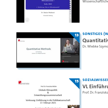
Wissenschaftlich
Sonstiges (
13
Quantitat
Dr. Wiebke Szym
Sozialwisse
15
VL Einführ
Prof. Dr. Franzisk