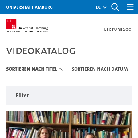
Zu den Filtern
Zur Metanavigation
Zur Hauptnavigation
Zur Suche
Zum Inhalt
Zum Seitenfuss
Universität Hamburg
de
Lecture2Go
Videokatalog
Videokatalog
Sortieren nach Titel
Sortieren nach Datum
Filter