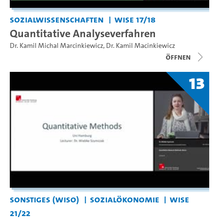
Sozialwissenschaften
WiSe 17/18
Quantitative Analyseverfahren
Dr. Kamil Michal Marcinkiewicz
,
Dr. Kamil Macinkiewicz
Öffnen
13
Sonstiges (WiSo)
Sozialökonomie
WiSe
21/22