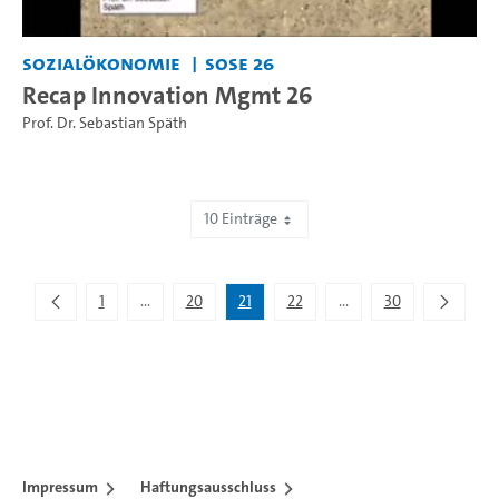
Sozialökonomie
SoSe 26
Recap Innovation Mgmt 26
Prof. Dr. Sebastian Späth
10 Einträge
Zeige 201 bis 210 von 295 Einträgen.
1
...
20
21
22
...
30
Zwischenseiten Navigieren mit TAB-Taste.
Zwischenseiten Navigie
Impressum
Haftungsausschluss