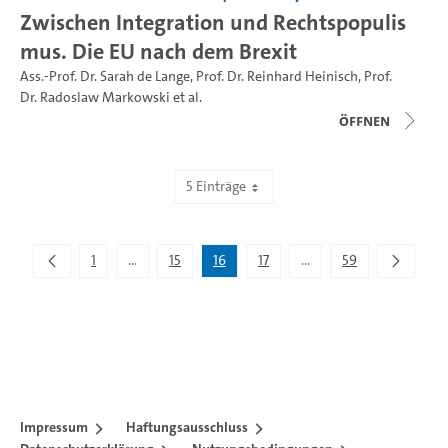
Zwischen Integration und Rechtspopulis
mus. Die EU nach dem Brexit
Ass.-Prof. Dr. Sarah de Lange
,
Prof. Dr. Reinhard Heinisch
,
Prof.
Dr. Radoslaw Markowski
et al.
Öffnen
5 Einträge
Zeige 76 bis 80 von 295 Einträgen.
1
...
15
16
17
...
59
Zwischenseiten Navigieren mit TAB-Taste.
Zwischenseiten Navigie
Impressum
Haftungsausschluss