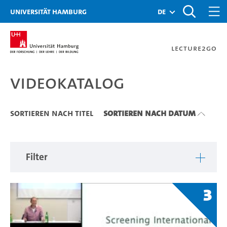
Zu den Filtern
Zur Metanavigation
Zur Hauptnavigation
Zur Suche
Zum Inhalt
Zum Seitenfuss
Universität Hamburg
de
Lecture2Go
Videokatalog
Videokatalog
Sortieren nach Titel
Sortieren nach Datum
Filter
3