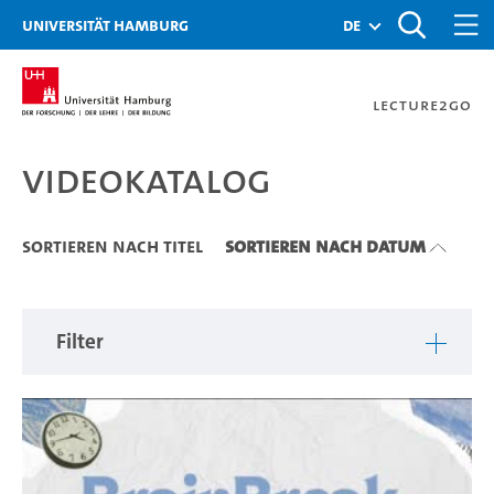
Zu den Filtern
Zur Metanavigation
Zur Hauptnavigation
Zur Suche
Zum Inhalt
Zum Seitenfuss
Universität Hamburg
de
Lecture2Go
Videokatalog
Videokatalog
Sortieren nach Titel
Sortieren nach Datum
Filter