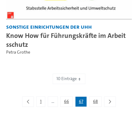
Sonstige Einrichtungen der UHH
Know How für Führungskräfte im Arbeit
sschutz
Petra Grothe
10 Einträge
Zeige 661 bis 670 von 672 Einträgen.
1
...
66
67
68
Zwischenseiten Navigieren mit TAB-Taste.