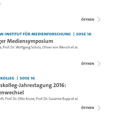
n
Öffnen
w-Institut für Medienforschung
SoSe 16
ger Mediensymposium
a
,
Prof. Dr. Wolfgang Schulz
,
Oliver von Wersch
et al.
Öffnen
skolleg
SoSe 16
tskolleg-Jahrestagung 2016:
enwechsel
nft
,
Prof. Dr. Otto Kruse
,
Prof. Dr. Susanne Rupp
et al.
Öffnen