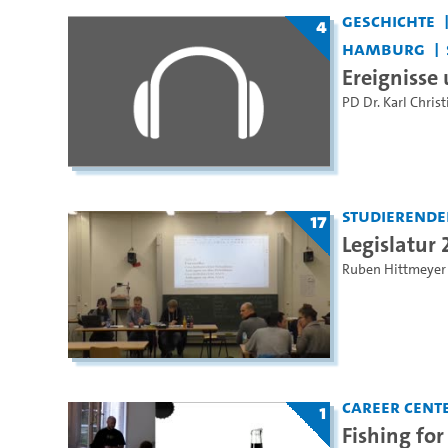
Geschichte
4
Hamburg
Ereignisse
PD Dr. Karl Christ
Studierende
17
Legislatur
Ruben Hittmeyer
Career Cent
1
Fishing for