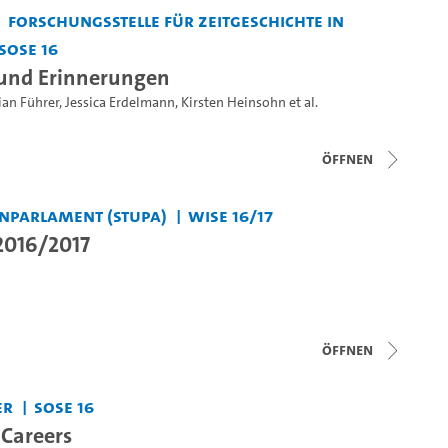
Forschungsstelle für Zeitgeschichte in
SoSe 16
 und Erinnerungen
ian Führer
,
Jessica Erdelmann
,
Kirsten Heinsohn
et al.
Öffnen
nparlament (StuPa)
WiSe 16/17
 2016/2017
Öffnen
er
SoSe 16
 Careers