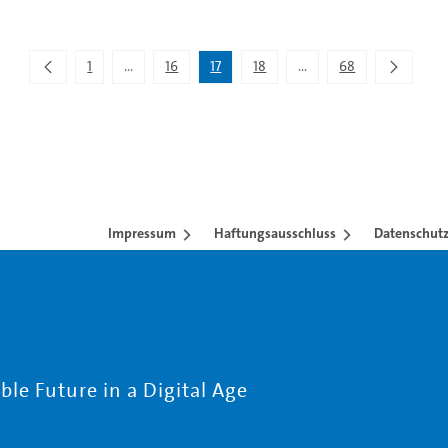
1
...
16
17
18
...
68
Zwischenseiten Navigieren mit TAB-Taste.
Zwischenseiten Navigier
Impressum
Haftungsausschluss
Datenschutz
le Future in a Digital Age