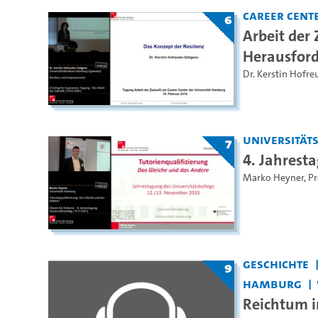
Career Cent
6
Arbeit der 
Herausford
Dr. Kerstin Hofre
Universität
7
4. Jahrest
Marko Heyner
,
Pr
Geschichte
9
Hamburg
Reichtum i