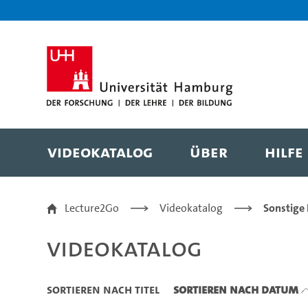
Zu den Filtern
Zur Metanavigation
Zur Hauptnavigation
Zur Suche
Zum Inhalt
Zum Seitenfuss
Videokatalog
Über
Hilfe
Videokatalog
Lecture2Go
Videokatalog
Sonstige
Videokatalog
Sortieren nach Titel
Sortieren nach Datum