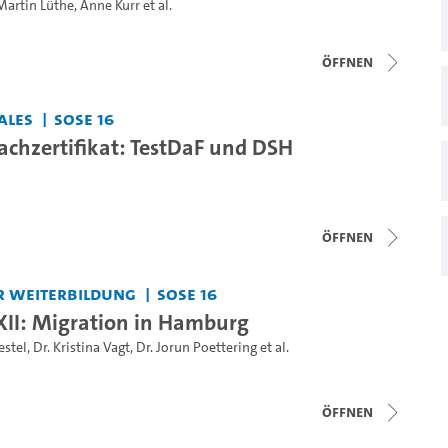
Martin Lüthe
,
Anne Kurr
et al.
Öffnen
ales
SoSe 16
rachzertifikat: TestDaF und DSH
Öffnen
r Weiterbildung
SoSe 16
II: Migration in Hamburg
estel
,
Dr. Kristina Vagt
,
Dr. Jorun Poettering
et al.
Öffnen