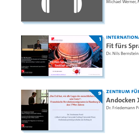
Michael Werner
,
Internation
1
Fit fürs Sp
Dr. Nils Bernstein
Zentrum fü
9
Andocken X
Dr. Friedemann P