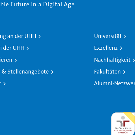
le Future in a Digital Age
ng an der UHH
Universität
n der UHH
Exzellenz
ieren
Nachhaltigkeit
e & Stellenangebote
Fakultäten
r
Alumni-Netzwe