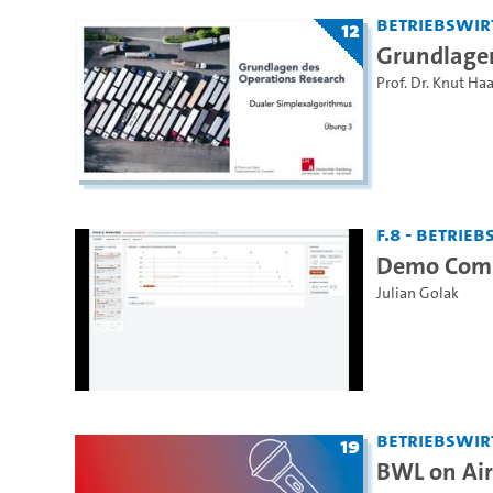
Betriebswir
12
Grundlagen
Prof. Dr. Knut Ha
F.8 - Betrie
Demo Comb
Julian Golak
Betriebswir
19
BWL on Air