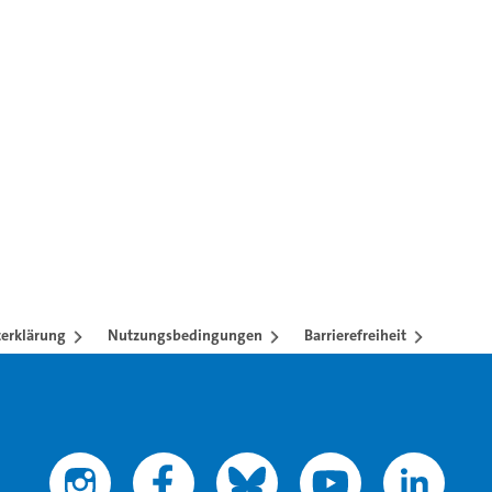
eren mit TAB-Taste.
erklärung
Nutzungsbedingungen
Barrierefreiheit