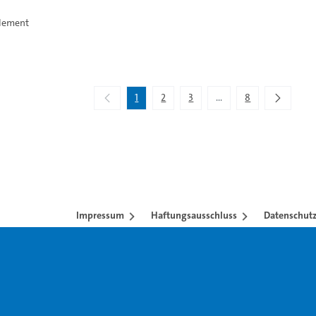
Clement
1
2
3
...
8
Zwischenseiten Navigi
Impressum
Haftungsausschluss
Datenschutz