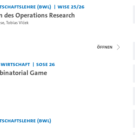
tschaftslehre (BWL)
WiSe 25/26
 des Operations Research
ase
,
Tobias Vlćek
Öffnen
bswirtschaft
SoSe 26
inatorial Game
tschaftslehre (BWL)