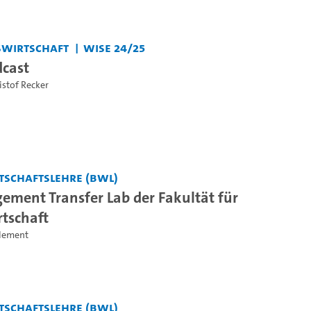
bswirtschaft
WiSe 24/25
cast
istof Recker
tschaftslehre (BWL)
ment Transfer Lab der Fakultät für
rtschaft
Clement
tschaftslehre (BWL)