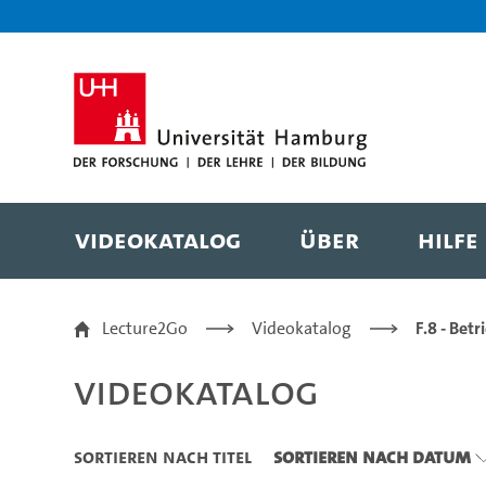
Zu den Filtern
Zur Metanavigation
Zur Hauptnavigation
Zur Suche
Zum Inhalt
Zum Seitenfuss
Videokatalog
Über
Hilfe
Videokatalog
Lecture2Go
Videokatalog
F.8 - Bet
Videokatalog
Sortieren nach Titel
Sortieren nach Datum