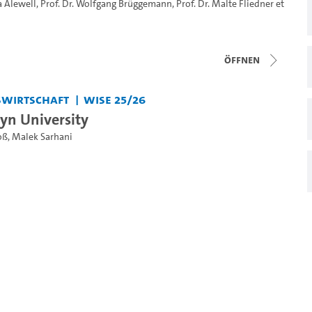
a Alewell
,
Prof. Dr. Wolfgang Brüggemann
,
Prof. Dr. Malte Fliedner
et
Öffnen
bswirtschaft
WiSe 25/26
n University
oß
,
Malek Sarhani