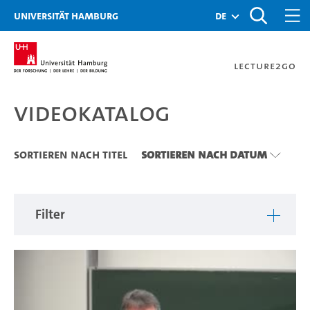
Zu den Filtern
Zur Metanavigation
Zur Hauptnavigation
Zur Suche
Zum Inhalt
Zum Seitenfuss
Universität Hamburg
de
Lecture2Go
Videokatalog
Videokatalog
Sortieren nach Titel
Sortieren nach Datum
Filter