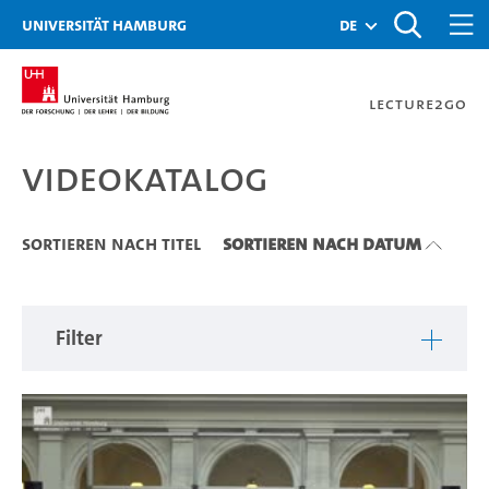
Zu den Filtern
Zur Metanavigation
Zur Hauptnavigation
Zur Suche
Zum Inhalt
Zum Seitenfuss
Universität Hamburg
de
Lecture2Go
Videokatalog
Videokatalog
Sortieren nach Titel
Sortieren nach Datum
Filter