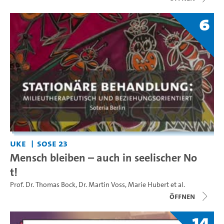
6
UKE
SoSe 23
Mensch bleiben – auch in seelischer No
t!
Prof. Dr. Thomas Bock
,
Dr. Martin Voss
,
Marie Hubert
et al.
Öffnen
14