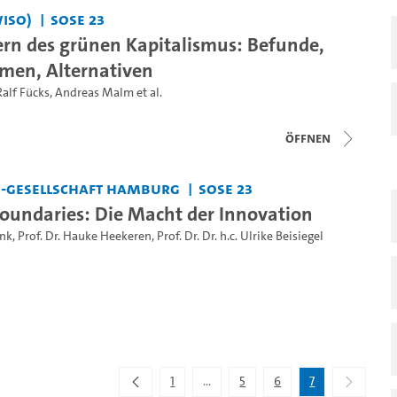
WiSo)
SoSe 23
ern des grünen Kapitalismus: Befunde,
men, Alternativen
Ralf Fücks
,
Andreas Malm
et al.
Öffnen
s-Gesellschaft Hamburg
SoSe 23
oundaries: Die Macht der Innovation
ank
,
Prof. Dr. Hauke Heekeren
,
Prof. Dr. Dr. h.c. Ulrike Beisiegel
1
...
5
6
7
Zwischenseiten Navigieren mit TAB-