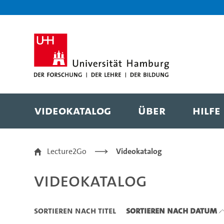
Zu den Filtern
Zur Metanavigation
Zur Hauptnavigation
Zur Suche
Zum Inhalt
Zum Seitenfuss
Videokatalog
Über
Hilfe
Videokatalog
Lecture2Go
Videokatalog
Videokatalog
Sortieren nach Titel
Sortieren nach Datum