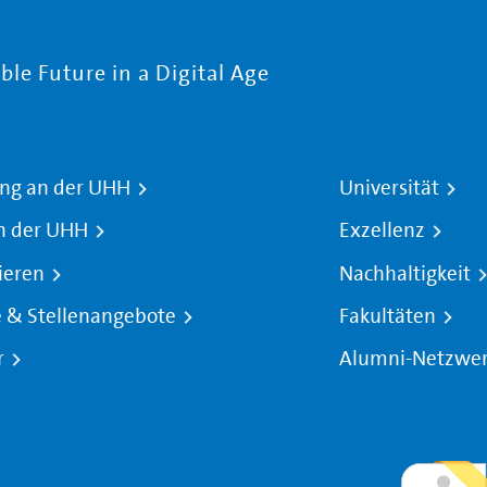
le Future in a Digital Age
ng an der UHH
Universität
n der UHH
Exzellenz
ieren
Nachhaltigkeit
e & Stellenangebote
Fakultäten
r
Alumni-Netzwe