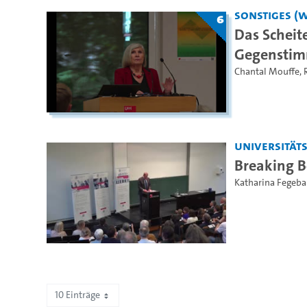
Sonstiges (
6
Das Scheit
Gegenstim
Chantal Mouffe
,
Universität
Breaking B
Katharina Fegeb
10 Einträge
Zeige 61 bis 62 von 62 Einträgen.