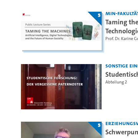
MIN-Fakultä
5
Taming the 
Technologi
Prof. Dr. Karine G
Sonstige Ei
Studentisc
Abteilung 2
Erziehungs
5
Schwerpun