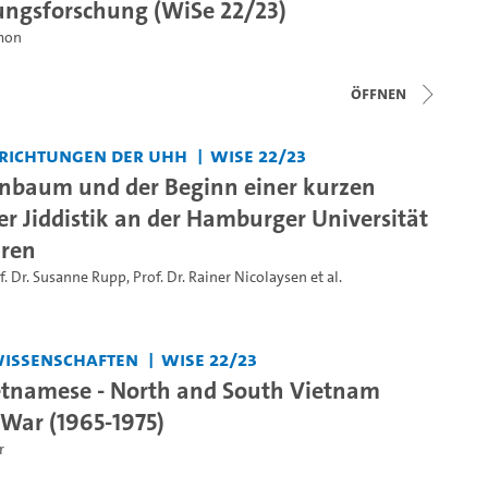
ungsforschung (WiSe 22/23)
emon
Öffnen
nrichtungen der UHH
WiSe 22/23
nbaum und der Beginn einer kurzen
er Jiddistik an der Hamburger Universität
hren
f. Dr. Susanne Rupp
,
Prof. Dr. Rainer Nicolaysen
et al.
swissenschaften
WiSe 22/23
etnamese - North and South Vietnam
 War (1965-1975)
r