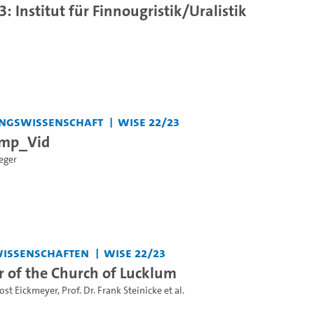
: Institut für Finnougristik/Uralistik
hungswissenschaft
WiSe 22/23
mp_Vid
ieger
swissenschaften
WiSe 22/23
or of the Church of Lucklum
Jost Eickmeyer
,
Prof. Dr. Frank Steinicke
et al.