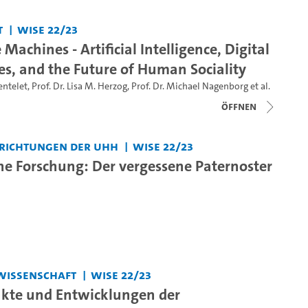
t
WiSe 22/23
Machines - Artificial Intelligence, Digital
es, and the Future of Human Sociality
entelet
,
Prof. Dr. Lisa M. Herzog
,
Prof. Dr. Michael Nagenborg
et al.
Öffnen
nrichtungen der UHH
WiSe 22/23
he Forschung: Der vergessene Paternoster
wissenschaft
WiSe 22/23
kte und Entwicklungen der