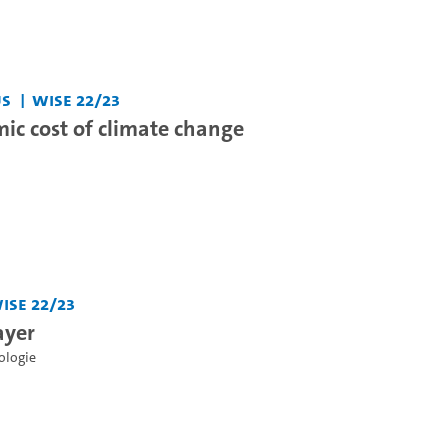
us
WiSe 22/23
ic cost of climate change
iSe 22/23
ayer
ologie