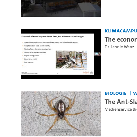
KlimaCamp
The econom
Dr. Leonie Wenz
Biologie
W
The Ant-Sl
Medienservice Bi