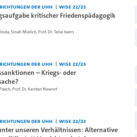
nrichtungen der UHH
WiSe 22/23
gsaufgabe kritischer Friedenspädagogik
ubsda
,
Sinah Mielich
,
Prof. Dr. Telse Iwers
nrichtungen der UHH
WiSe 22/23
ssanktionen – Kriegs- oder
sache?
 Paech
,
Prof. Dr. Karsten Nowrot
nrichtungen der UHH
WiSe 22/23
unter unseren Verhältnissen: Alternative