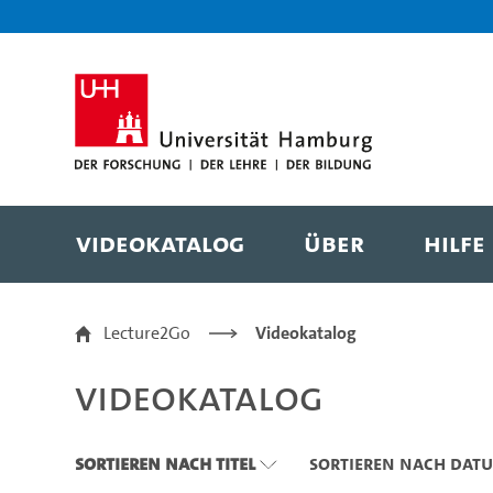
Zu den Filtern
Zur Metanavigation
Zur Hauptnavigation
Zur Suche
Zum Inhalt
Zum Seitenfuss
Videokatalog
Über
Hilfe
Videokatalog
Lecture2Go
Videokatalog
Videokatalog
Sortieren nach Titel
Sortieren nach Dat