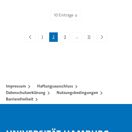
10 Einträge
Zeige 11 bis 20 von 101 Einträgen.
1
2
3
...
11
Zwischenseiten Navigieren mit
Impressum
Haftungsausschluss
Datenschutzerklärung
Nutzungsbedingungen
Barrierefreiheit