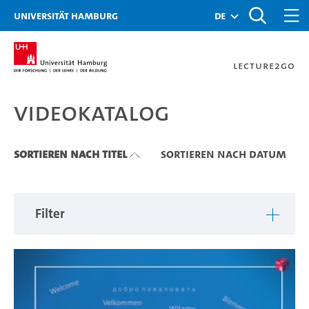
Zu den Filtern
Zur Metanavigation
Zur Hauptnavigation
Zur Suche
Zum Inhalt
Zum Seitenfuss
Universität Hamburg
de
Lecture2Go
Videokatalog
Videokatalog
Sortieren nach Titel
Sortieren nach Datum
Filter