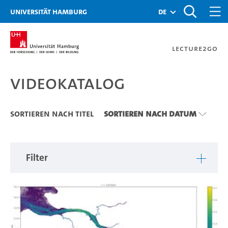
Zu den Filtern
Zur Metanavigation
Zur Hauptnavigation
Zur Suche
Zum Inhalt
Zum Seitenfuss
Universität Hamburg
de
Lecture2Go
Videokatalog
Videokatalog
Sortieren nach Titel
Sortieren nach Datum
Filter