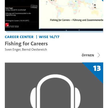
Career Center
WiSe 16/17
Fishing for Careers
Sven Enger
,
Bernd Oestereich
Öffnen
13