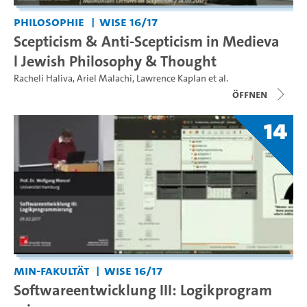
Philosophie
WiSe 16/17
Scepticism & Anti-Scepticism in Medieva
l Jewish Philosophy & Thought
Racheli Haliva
,
Ariel Malachi
,
Lawrence Kaplan
et al.
Öffnen
14
MIN-Fakultät
WiSe 16/17
Softwareentwicklung III: Logikprogram