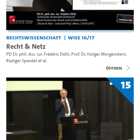
Rechtswissenschaft
WiSe 16/17
Recht & Netz
PD Dr. phil. Ass. iur. Frédéric Döhl
,
Prof. Dr. Holger Morgenstern
,
Rüdiger Spendel
et al.
Öffnen
15