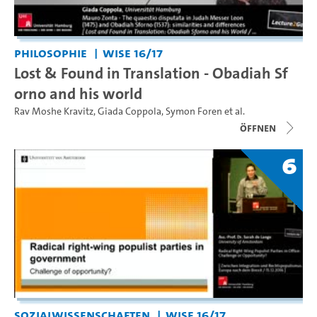
Philosophie
WiSe 16/17
Lost & Found in Translation - Obadiah Sf
orno and his world
Rav Moshe Kravitz
,
Giada Coppola
,
Symon Foren
et al.
Öffnen
6
Sozialwissenschaften
WiSe 16/17