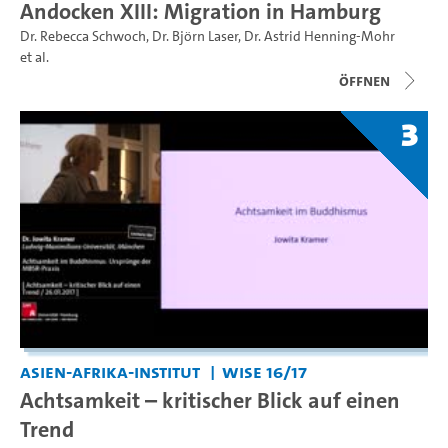
Andocken XIII: Migration in Hamburg
Dr. Rebecca Schwoch
,
Dr. Björn Laser
,
Dr. Astrid Henning-Mohr
et al.
Öffnen
3
Asien-Afrika-Institut
WiSe 16/17
Achtsamkeit – kritischer Blick auf einen
Trend