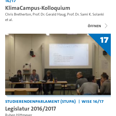
16/17
KlimaCampus-Kolloquium
Chris Bretherton
,
Prof. Dr. Gerald Haug
,
Prof. Dr. Sami K. Solanki
et al.
Öffnen
17
Studierendenparlament (StuPa)
WiSe 16/17
Legislatur 2016/2017
Ruben Hittmeyer