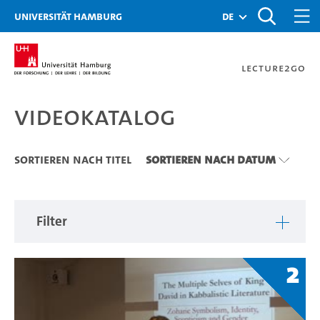
Zu den Filtern
Zur Metanavigation
Zur Hauptnavigation
Zur Suche
Zum Inhalt
Zum Seitenfuss
Universität Hamburg
de
Lecture2Go
Videokatalog
Videokatalog
Sortieren nach Titel
Sortieren nach Datum
Filter
2