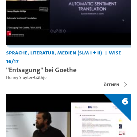
Sprache, Literatur, Medien (SLM I + II)
WiSe
16/17
"Entsagung" bei Goethe
Henny Sluyter-Gäthje
Öffnen
6