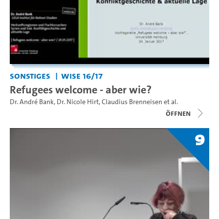
Sonstiges
WiSe 16/17
Refugees welcome - aber wie?
Dr. André Bank
,
Dr. Nicole Hirt
,
Claudius Brenneisen
et al.
Öffnen
9