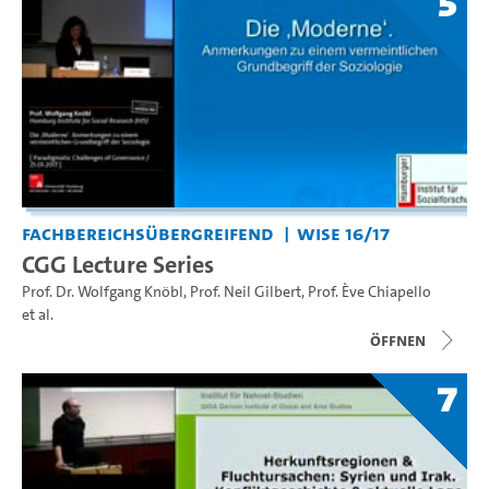
5
Fachbereichsübergreifend
WiSe 16/17
CGG Lecture Series
Prof. Dr. Wolfgang Knöbl
,
Prof. Neil Gilbert
,
Prof. Ève Chiapello
et al.
Öffnen
7