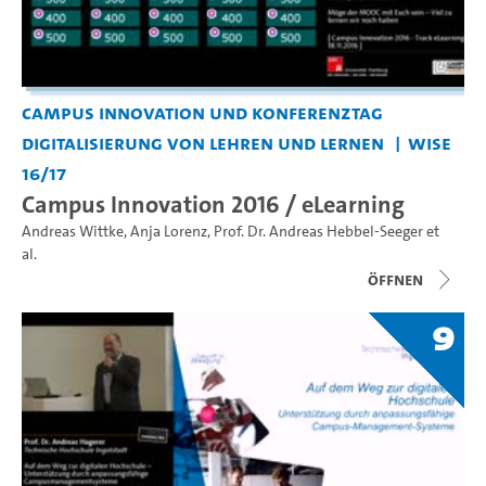
Campus Innovation und Konferenztag
Digitalisierung von Lehren und Lernen
WiSe
16/17
Campus Innovation 2016 / eLearning
Andreas Wittke
,
Anja Lorenz
,
Prof. Dr. Andreas Hebbel-Seeger
et
al.
Öffnen
9