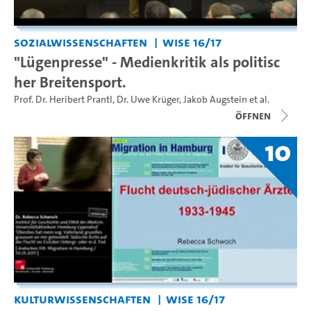
Sozialwissenschaften
WiSe 16/17
"Lügenpresse" - Medienkritik als politisc
her Breitensport.
Prof. Dr. Heribert Prantl
,
Dr. Uwe Krüger
,
Jakob Augstein
et al.
Öffnen
10
Kulturwissenschaften
WiSe 16/17