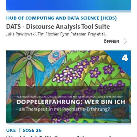
Hub of Computing and Data Science (HCDS)
DATS - Discourse Analysis Tool Suite
Julia Pawlowski
,
Tim Fischer
,
Fynn Petersen-Frey
et al.
Öffnen
4
UKE
SoSe 26