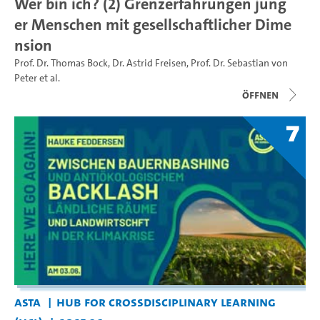
Wer bin ich? (2) Grenzerfahrungen jung
er Menschen mit gesellschaftlicher Dime
nsion
Prof. Dr. Thomas Bock
,
Dr. Astrid Freisen
,
Prof. Dr. Sebastian von
Peter
et al.
Öffnen
7
AStA
Hub for Crossdisciplinary Learning