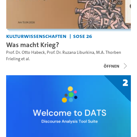
Kulturwissenschaften
SoSe 26
Was macht Krieg?
Prof. Dr. Otto Habeck
,
Prof. Dr. Ruzana Liburkina
,
M.A. Thorben
Frieling
et al.
Öffnen
2