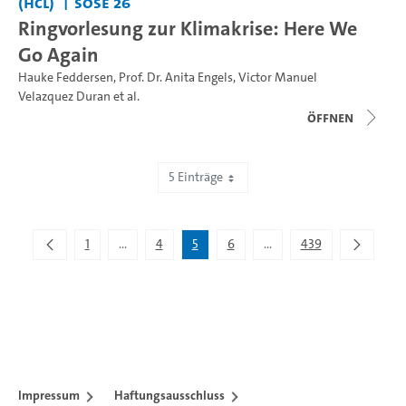
(HCL)
SoSe 26
Ringvorlesung zur Klimakrise: Here We
Go Again
Hauke Feddersen
,
Prof. Dr. Anita Engels
,
Victor Manuel
Velazquez Duran
et al.
Öffnen
5 Einträge
Zeige 21 bis 25 von 2.193 Einträgen.
1
...
4
5
6
...
439
Zwischenseiten Navigieren mit TAB-Taste.
Zwischenseiten Navigiere
Impressum
Haftungsausschluss