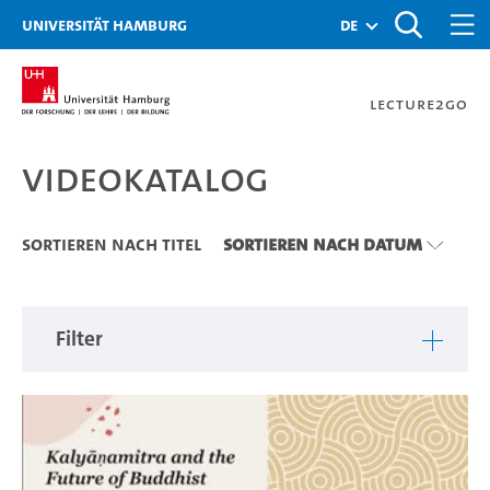
Zu den Filtern
Zur Metanavigation
Zur Hauptnavigation
Zur Suche
Zum Inhalt
Zum Seitenfuss
Universität Hamburg
de
Lecture2Go
Videokatalog
Videokatalog
Sortieren nach Titel
Sortieren nach Datum
Filter