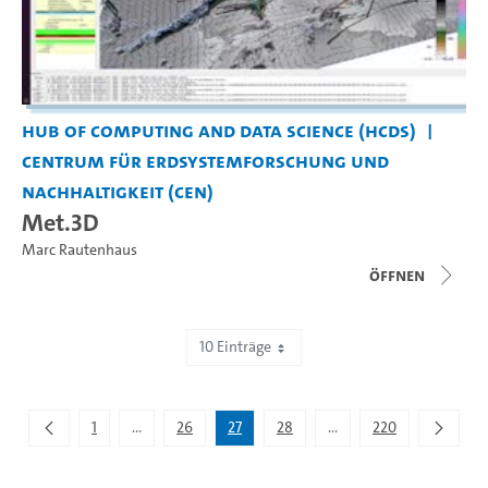
Hub of Computing and Data Science (HCDS)
Centrum für Erdsystemforschung und
Nachhaltigkeit (CEN)
Met.3D
Marc Rautenhaus
Öffnen
10 Einträge
Zeige 261 bis 270 von 2.195 Einträgen.
1
...
26
27
28
...
220
Zwischenseiten Navigieren mit TAB-Taste.
Zwischenseiten Navigie