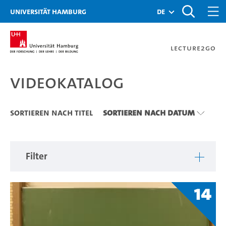
Zu den Filtern
Zur Metanavigation
Zur Hauptnavigation
Zur Suche
Zum Inhalt
Zum Seitenfuss
Universität Hamburg
de
Lecture2Go
Videokatalog
Videokatalog
Sortieren nach Titel
Sortieren nach Datum
Filter
14