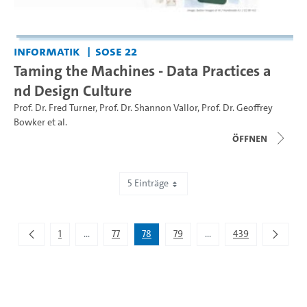
Informatik
SoSe 22
Taming the Machines - Data Practices a
nd Design Culture
Prof. Dr. Fred Turner
,
Prof. Dr. Shannon Vallor
,
Prof. Dr. Geoffrey
Bowker
et al.
Öffnen
5 Einträge
Zeige 386 bis 390 von 2.193 Einträgen.
1
...
77
78
79
...
439
Zwischenseiten Navigieren mit TAB-Taste.
Zwischenseiten Navigier