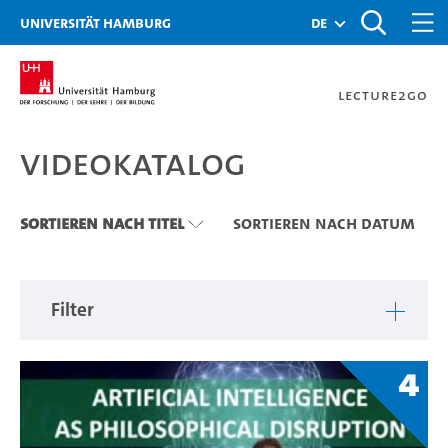
Zu den Filtern
Zur Metanavigation
Zur Hauptnavigation
Zur Suche
Zum Inhalt
Zum Seitenfuss
Universität Hamburg
de
Lecture2Go
Videokatalog
Videokatalog
Sortieren nach Titel
Sortieren nach Datum
Filter
4