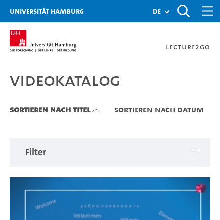
Zu den Filtern
Zur Metanavigation
Zur Hauptnavigation
Zur Suche
Zum Inhalt
Zum Seitenfuss
Universität Hamburg
de
Lecture2Go
Videokatalog
Videokatalog
Sortieren nach Titel
Sortieren nach Datum
Filter