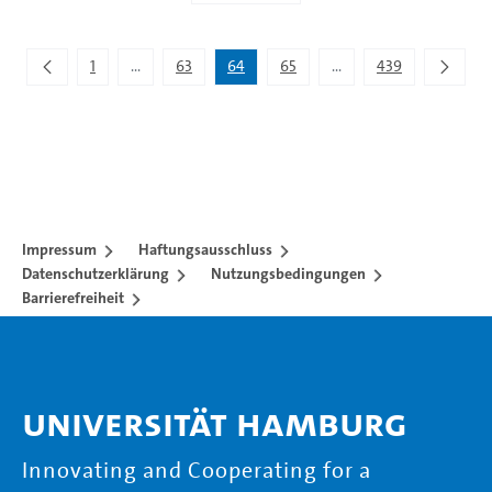
Zeige 316 bis 320 von 2.195 Einträgen.
1
...
63
64
65
...
439
Zwischenseiten Navigieren mit TAB-Taste.
Zwischenseiten Navigie
Impressum
Haftungsausschluss
Datenschutzerklärung
Nutzungsbedingungen
Barrierefreiheit
Universität Hamburg
Innovating and Cooperating for a