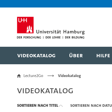
Zu den Filtern
Zur Metanavigation
Zur Hauptnavigation
Zur Suche
Zum Inhalt
Zum Seitenfuss
Videokatalog
Über
Hilfe
Videokatalog
Lecture2Go
Videokatalog
Videokatalog
Sortieren nach Titel
Sortieren nach Dat