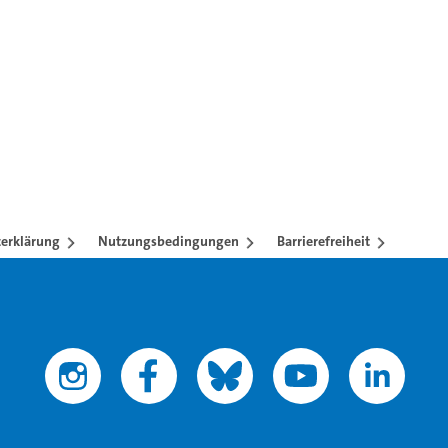
n mit TAB-Taste.
erklärung
Nutzungsbedingungen
Barrierefreiheit