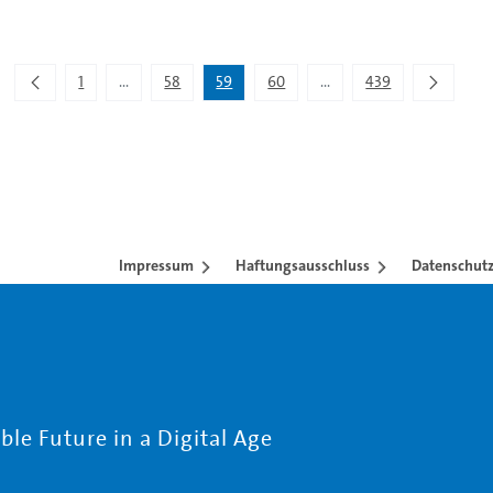
1
...
58
59
60
...
439
Zwischenseiten Navigieren mit TAB-Taste.
Zwischenseiten Navigiere
Impressum
Haftungsausschluss
Datenschutz
le Future in a Digital Age