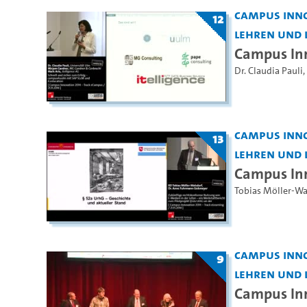
Campus Inno
12
Lehren und 
Campus In
Dr. Claudia Pauli
,
Campus Inno
13
Lehren und 
Campus Inn
Tobias Möller-Wa
Campus Inno
9
Lehren und 
Campus Inn