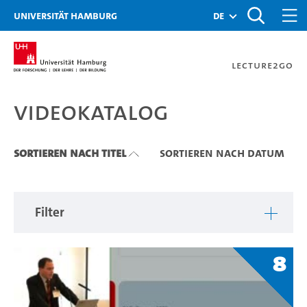
Zu den Filtern
Zur Metanavigation
Zur Hauptnavigation
Zur Suche
Zum Inhalt
Zum Seitenfuss
Universität Hamburg
de
Lecture2Go
Videokatalog
Videokatalog
Sortieren nach Titel
Sortieren nach Datum
Filter
8