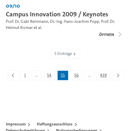
09/10
Campus Innovation 2009 / Keynotes
Prof. Dr. Gabi Reinmann
,
Dr.-Ing. Hans-Joachim Popp
,
Prof. Dr.
Helmut Krcmar
et al.
Öffnen
5 Einträge
Zeige 271 bis 275 von 2.195 Einträgen.
1
...
54
55
56
...
439
Zwischenseiten Navigieren mit TAB-Taste.
Zwischenseiten Navigie
Impressum
Haftungsausschluss
Datenschutzerklärung
Nutzungsbedingungen