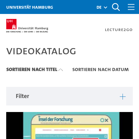
Zu den Filtern
Zur Metanavigation
Zur Hauptnavigation
Zur Suche
Zum Inhalt
Zum Seitenfuss
Universität Hamburg
de
Lecture2Go
Videokatalog
Videokatalog
Sortieren nach Titel
Sortieren nach Datum
Filter