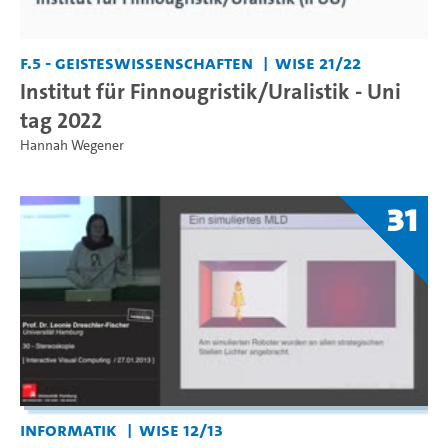
F.5 - Geisteswissenschaften
WiSe 21/22
Institut für Finnougristik/Uralistik - Uni
tag 2022
Hannah Wegener
31
Informatik
WiSe 12/13