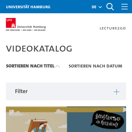
Zu den Filtern
Zur Metanavigation
Zur Hauptnavigation
Zur Suche
Zum Inhalt
Zum Seitenfuss
Universität Hamburg
de
Lecture2Go
Videokatalog
Videokatalog
Sortieren nach Titel
Sortieren nach Datum
Filter