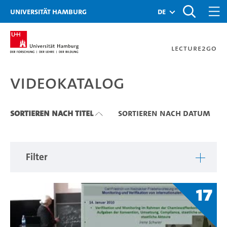
Zu den Filtern
Zur Metanavigation
Zur Hauptnavigation
Zur Suche
Zum Inhalt
Zum Seitenfuss
Universität Hamburg
de
Lecture2Go
Videokatalog
Videokatalog
Sortieren nach Titel
Sortieren nach Datum
Filter
17