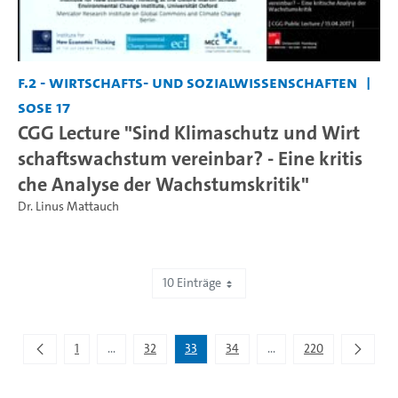
F.2 - Wirtschafts- und Sozialwissenschaften
SoSe 17
CGG Lecture "Sind Klimaschutz und Wirt
schaftswachstum vereinbar? - Eine kritis
che Analyse der Wachstumskritik"
Dr. Linus Mattauch
10 Einträge
Zeige 321 bis 330 von 2.195 Einträgen.
1
...
32
33
34
...
220
Zwischenseiten Navigieren mit TAB-Taste.
Zwischenseiten Navigie