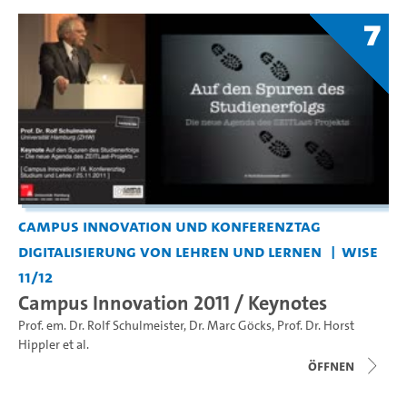
7
Campus Innovation und Konferenztag
Digitalisierung von Lehren und Lernen
WiSe
11/12
Campus Innovation 2011 / Keynotes
Prof. em. Dr. Rolf Schulmeister
,
Dr. Marc Göcks
,
Prof. Dr. Horst
Hippler
et al.
Öffnen