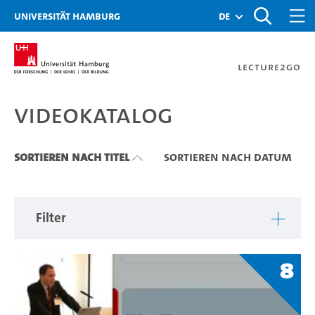
Zu den Filtern
Zur Metanavigation
Zur Hauptnavigation
Zur Suche
Zum Inhalt
Zum Seitenfuss
Universität Hamburg
de
Lecture2Go
Videokatalog
Videokatalog
Sortieren nach Titel
Sortieren nach Datum
Filter
8