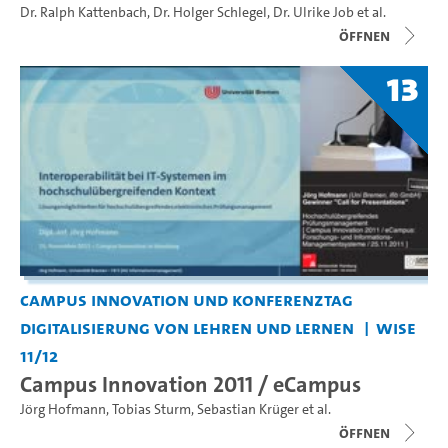
Dr. Ralph Kattenbach
,
Dr. Holger Schlegel
,
Dr. Ulrike Job
et al.
Öffnen
13
Campus Innovation und Konferenztag
Digitalisierung von Lehren und Lernen
WiSe
11/12
Campus Innovation 2011 / eCampus
Jörg Hofmann
,
Tobias Sturm
,
Sebastian Krüger
et al.
Öffnen