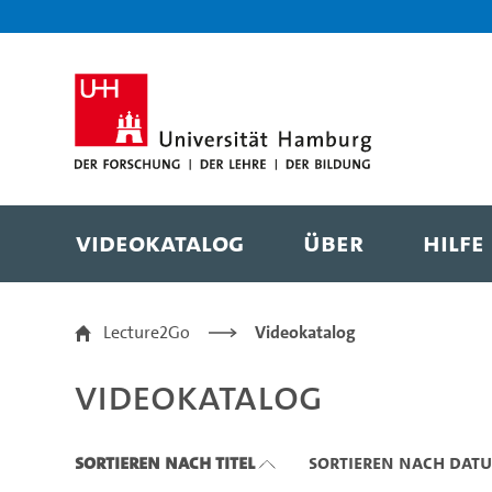
Zu den Filtern
Zur Metanavigation
Zur Hauptnavigation
Zur Suche
Zum Inhalt
Zum Seitenfuss
Videokatalog
Über
Hilfe
Videokatalog
Lecture2Go
Videokatalog
Videokatalog
Sortieren nach Titel
Sortieren nach Dat