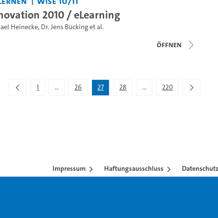
Lernen
WiSe 10/11
ovation 2010 / eLearning
ael Heinecke
,
Dr. Jens Bücking
et al.
Öffnen
1
...
26
27
28
...
220
Zwischenseiten Navigieren mit TAB-Taste.
Zwischenseiten Navigiere
Impressum
Haftungsausschluss
Datenschutz