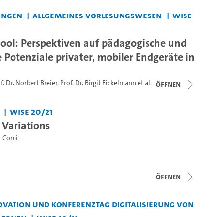
ungen
Allgemeines Vorlesungswesen
WiSe
ol: Perspektiven auf pädagogische und
 Potenziale privater, mobiler Endgeräte in
f. Dr. Norbert Breier
,
Prof. Dr. Birgit Eickelmann
et al.
Öffnen
WiSe 20/21
 Variations
o Comi
Öffnen
vation und Konferenztag Digitalisierung von