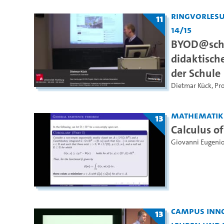
Ringvorles
11
14/15
BYOD@scho
didaktische
der Schule
Dietmar Kück
,
Pro
Mathematik
13
Calculus of
Giovanni Eugeni
Campus Inno
13