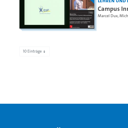
Lehren und 
Campus Inn
Marcel Dux
,
Mich
10 Einträge
Zeige 261 bis 270 von 2.193 Einträgen.