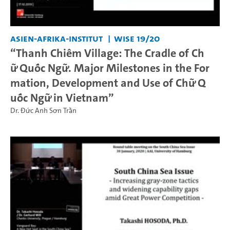
Asien-Afrika-Institut
WiSe 19/20
“Thanh Chiêm Village: The Cradle of Ch
ữ Quốc Ngữ. Major Milestones in the For
mation, Development and Use of Chữ Q
uốc Ngữ in Vietnam”
Dr. Đức Anh Sơn Trần