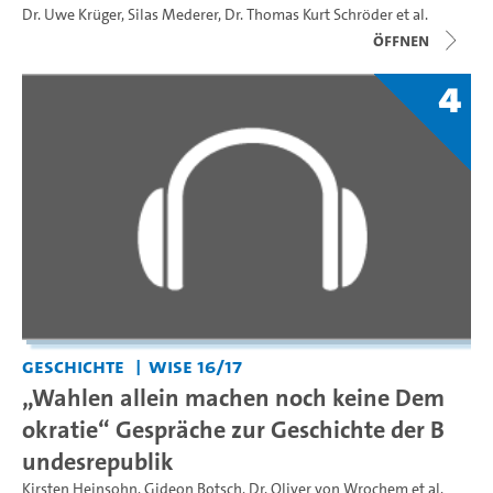
Dr. Uwe Krüger
,
Silas Mederer
,
Dr. Thomas Kurt Schröder
et al.
Öffnen
4
Geschichte
WiSe 16/17
„Wahlen allein machen noch keine Dem
okratie“ Gespräche zur Geschichte der B
undesrepublik
Kirsten Heinsohn
,
Gideon Botsch
,
Dr. Oliver von Wrochem
et al.