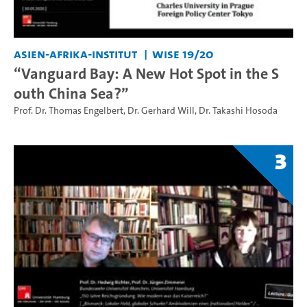
Asien-Afrika-Institut
WiSe 19/20
“Vanguard Bay: A New Hot Spot in the S
outh China Sea?”
Prof. Dr. Thomas Engelbert
,
Dr. Gerhard Will
,
Dr. Takashi Hosoda
3