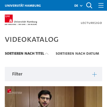
Zu den Filtern
Zur Metanavigation
Zur Hauptnavigation
Zur Suche
Zum Inhalt
Zum Seitenfuss
Universität Hamburg
de
Lecture2Go
Videokatalog
Videokatalog
Sortieren nach Titel
Sortieren nach Datum
Filter