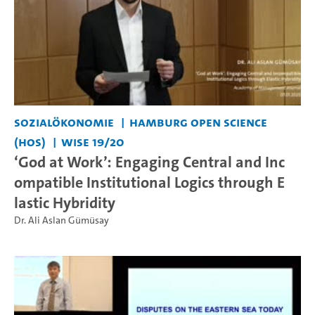
Sozialökonomie
Hamburg Open Science
(HOS)
WiSe 19/20
‘God at Work’: Engaging Central and Inc
ompatible Institutional Logics through E
lastic Hybridity
Dr. Ali Aslan Gümüsay