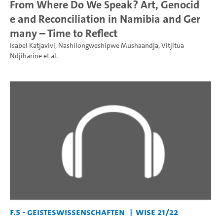
From Where Do We Speak? Art, Genocid
e and Reconciliation in Namibia and Ger
many – Time to Reflect
Isabel Katjavivi
,
Nashilongweshipwe Mushaandja
,
Vitjitua
Ndjiharine
et al.
F.5 - Geisteswissenschaften
WiSe 21/22