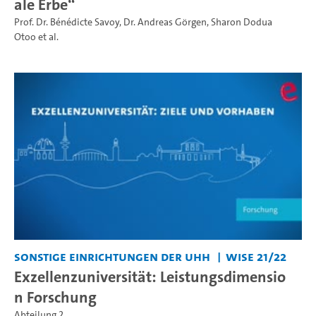
ale Erbe“
Prof. Dr. Bénédicte Savoy
,
Dr. Andreas Görgen
,
Sharon Dodua
Otoo
et al.
Sonstige Einrichtungen der UHH
WiSe 21/22
Exzellenzuniversität: Leistungsdimensio
n Forschung
Abteilung 2