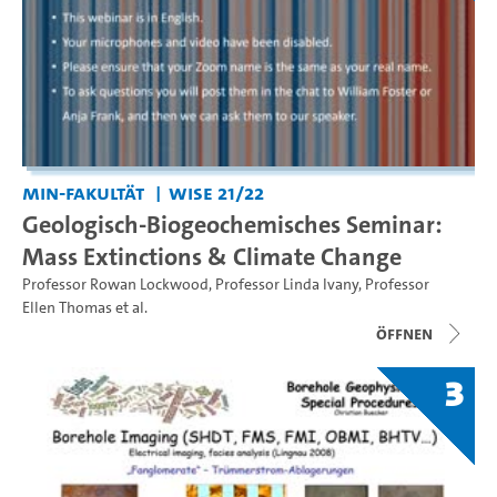
MIN-Fakultät
WiSe 21/22
Geologisch-Biogeochemisches Seminar:
Mass Extinctions & Climate Change
Professor Rowan Lockwood
,
Professor Linda Ivany
,
Professor
Ellen Thomas
et al.
Öffnen
3