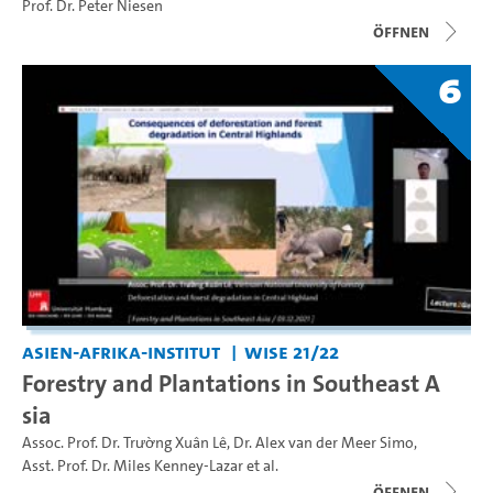
Prof. Dr. Peter Niesen
Öffnen
6
Asien-Afrika-Institut
WiSe 21/22
Forestry and Plantations in Southeast A
sia
Assoc. Prof. Dr. Trường Xuân Lê
,
Dr. Alex van der Meer Simo
,
Asst. Prof. Dr. Miles Kenney-Lazar
et al.
Öffnen