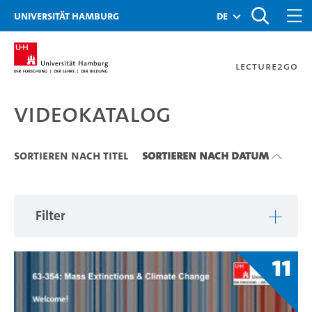
Zu den Filtern
Zur Metanavigation
Zur Hauptnavigation
Zur Suche
Zum Inhalt
Zum Seitenfuss
Universität Hamburg
de
Lecture2Go
Videokatalog
Videokatalog
Sortieren nach Titel
Sortieren nach Datum
Filter
11