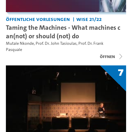
Öffentliche Vorlesungen
WiSe 21/22
Taming the Machines - What machines c
an(not) or should (not) do
Mutale Nkonde
,
Prof. Dr. John Tasioulas
,
Prof. Dr. Frank
Pasquale
Öffnen
7