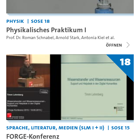
Physik
SoSe 18
Physikalisches Praktikum I
Prof. Dr. Roman Schnabel
,
Arnold Stark
,
Antonia Kiel
et al.
Öffnen
18
Sprache, Literatur, Medien (SLM I + II)
SoSe 15
FORGE-Konferenz