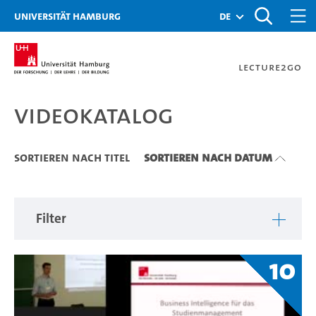
Zu den Filtern
Zur Metanavigation
Zur Hauptnavigation
Zur Suche
Zum Inhalt
Zum Seitenfuss
Universität Hamburg
de
Lecture2Go
Videokatalog
Videokatalog
Sortieren nach Titel
Sortieren nach Datum
Filter
10