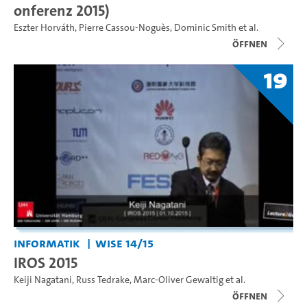
onferenz 2015)
Eszter Horváth
,
Pierre Cassou-Noguès
,
Dominic Smith
et al.
Öffnen
19
Informatik
WiSe 14/15
IROS 2015
Keiji Nagatani
,
Russ Tedrake
,
Marc-Oliver Gewaltig
et al.
Öffnen