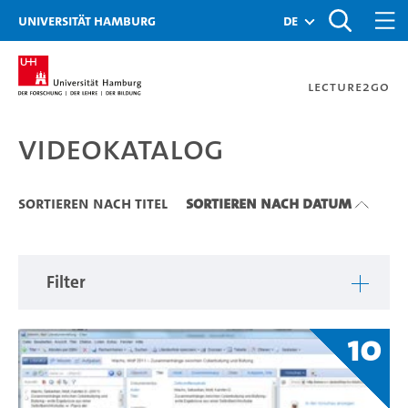
Zu den Filtern
Zur Metanavigation
Zur Hauptnavigation
Zur Suche
Zum Inhalt
Zum Seitenfuss
Universität Hamburg
de
Lecture2Go
Videokatalog
Videokatalog
Sortieren nach Titel
Sortieren nach Datum
Filter
10