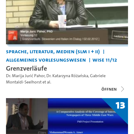
Sprache, Literatur, Medien (SLM I + II)
Allgemeines Vorlesungswesen
WiSe 11/12
Grenzverläufe
Dr. Marija Jurić Pahor
,
Dr. Katarzyna Różańska
,
Gabriele
Montaldi-Seelhorst
et al.
Öffnen
13