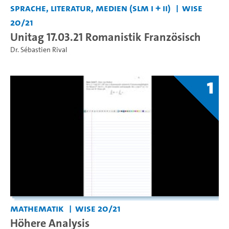
Sprache, Literatur, Medien (SLM I + II)
WiSe
20/21
Unitag 17.03.21 Romanistik Französisch
Dr. Sébastien Rival
1
Mathematik
WiSe 20/21
Höhere Analysis