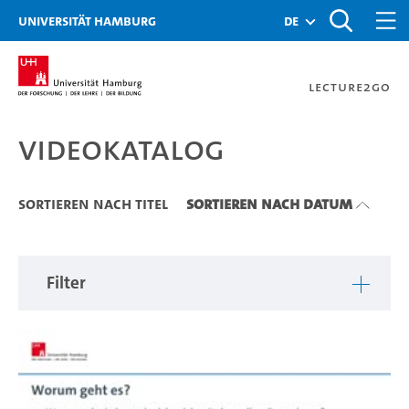
Zu den Filtern
Zur Metanavigation
Zur Hauptnavigation
Zur Suche
Zum Inhalt
Zum Seitenfuss
Universität Hamburg
de
Lecture2Go
Videokatalog
Videokatalog
Sortieren nach Titel
Sortieren nach Datum
Filter