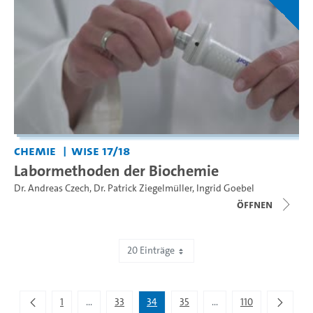
Chemie
WiSe 17/18
Labormethoden der Biochemie
Dr. Andreas Czech
,
Dr. Patrick Ziegelmüller
,
Ingrid Goebel
Öffnen
20 Einträge
Zeige 661 bis 680 von 2.195 Einträgen.
1
...
33
34
35
...
110
Zwischenseiten Navigieren mit TAB-Taste.
Zwischenseiten Navigie