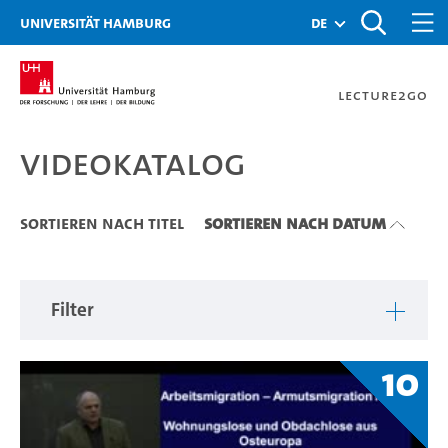
Zu den Filtern
Zur Metanavigation
Zur Hauptnavigation
Zur Suche
Zum Inhalt
Zum Seitenfuss
Universität Hamburg
de
Lecture2Go
Videokatalog
Videokatalog
Sortieren nach Titel
Sortieren nach Datum
Filter
10