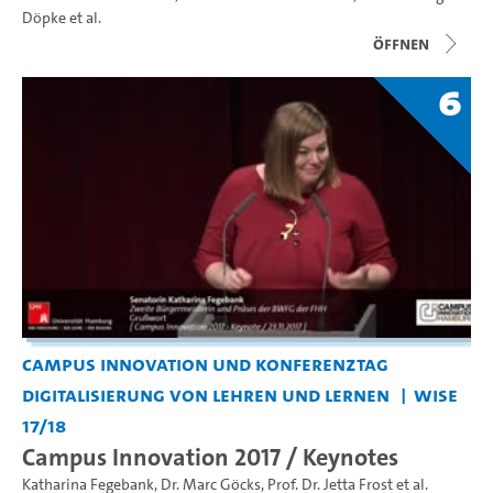
Döpke
et al.
Öffnen
6
Campus Innovation und Konferenztag
Digitalisierung von Lehren und Lernen
WiSe
17/18
Campus Innovation 2017 / Keynotes
Katharina Fegebank
,
Dr. Marc Göcks
,
Prof. Dr. Jetta Frost
et al.