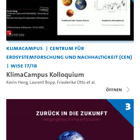
KlimaCampus
Centrum für
Erdsystemforschung und Nachhaltigkeit (CEN)
WiSe 17/18
KlimaCampus Kolloquium
Kevin Heng
,
Laurent Bopp
,
Friederike Otto
et al.
Öffnen
3