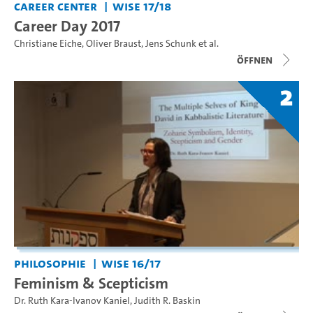
Career Center
WiSe 17/18
Career Day 2017
Christiane Eiche
,
Oliver Braust
,
Jens Schunk
et al.
Öffnen
2
Philosophie
WiSe 16/17
Feminism & Scepticism
Dr. Ruth Kara-Ivanov Kaniel
,
Judith R. Baskin