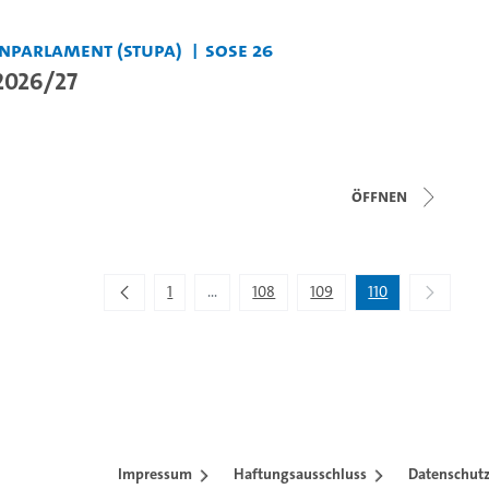
nparlament (StuPa)
SoSe 26
 2026/27
Öffnen
1
...
108
109
110
Zwischenseiten Navigieren mit TAB-Taste.
Impressum
Haftungsausschluss
Datenschutz