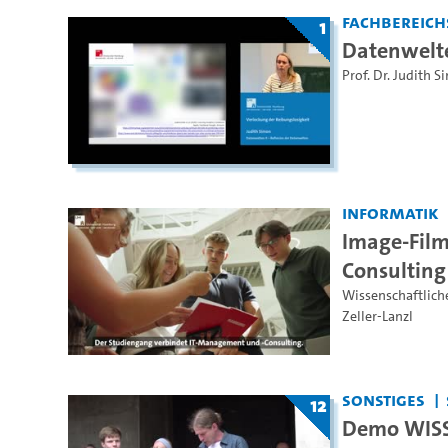
Fachbereich
1
Datenwelte
Prof. Dr. Judith 
Informatik
Image-Fil
Consulting
Wissenschaftlich
Zeller-Lanzl
Sonstiges
12
Demo WISS