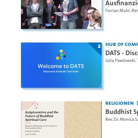
Ausfinanzi
Florian Muhl
,
Ren
Hub of Comp
2
DATS - Disc
Julia Pawlowski
,
Religionen
Buddhist Sp
Rev. Dr. Monica 