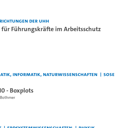
nrichtungen der UHH
ür Führungskräfte im Arbeitsschutz
matik, Informatik, Naturwissenschaften
SoSe
10 - Boxplots
. Bothmer
t
Erdsystemwissenschaften
Physik