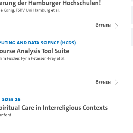
erung der Hamburger Hochschulen!
é König
,
FSRV Uni Hamburg
et al.
Öffnen
uting and Data Science (HCDS)
ourse Analysis Tool Suite
Tim Fischer
,
Fynn Petersen-Frey
et al.
Öffnen
SoSe 26
iritual Care in Interreligious Contexts
Sanford