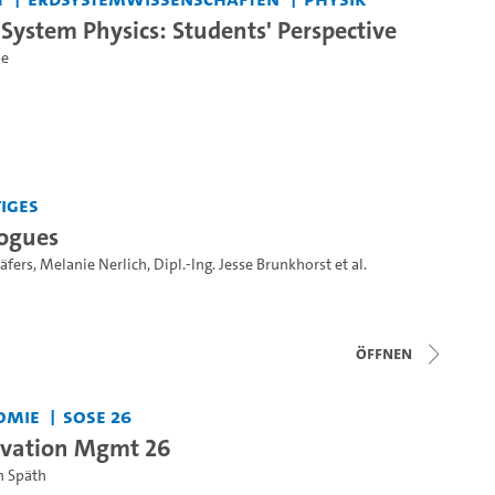
 System Physics: Students' Perspective
be
iges
logues
häfers
,
Melanie Nerlich
,
Dipl.-Ing. Jesse Brunkhorst
et al.
Öffnen
omie
SoSe 26
ovation Mgmt 26
an Späth