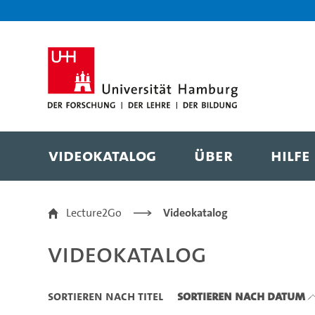
Zu den Filtern
Zur Metanavigation
Zur Hauptnavigation
Zur Suche
Zum Inhalt
Zum Seitenfuss
Videokatalog
Über
Hilfe
Videokatalog
Lecture2Go
Videokatalog
Videokatalog
Sortieren nach Titel
Sortieren nach Datum