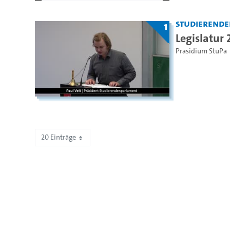
Studierende
1
Legislatur
Präsidium StuPa
20 Einträge
Zeige 2.181 bis 2.193 von 2.193 Einträgen.