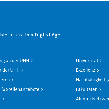
le Future in a Digital Age
ng an der UHH
Universität
n der UHH
Exzellenz
ieren
Nachhaltigkeit
e & Stellenangebote
Fakultäten
r
Alumni-Netzwe