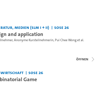
ratur, Medien (SLM I + II)
SoSe 26
ign and application
ilnehmer
,
Anonyme Kursteilnehmerin
,
Pui Chee Wong
et al.
Öffnen
bswirtschaft
SoSe 26
inatorial Game