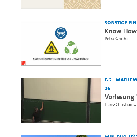
Sonstige Ei
Know How f
Petra Grothe
F.6 - Mathe
26
Vorlesung 
Hans-Christian v
MIN-Fakultä