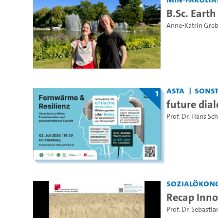
B.Sc. Earth
Anne-Katrin Gre
AStA
Sonst
1
future dia
Prof. Dr. Hans Sc
Sozialökon
Recap Inn
Prof. Dr. Sebasti