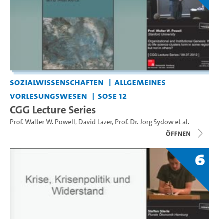
Sozialwissenschaften
Allgemeines
Vorlesungswesen
SoSe 12
CGG Lecture Series
Prof. Walter W. Powell
,
David Lazer
,
Prof. Dr. Jörg Sydow
et al.
Öffnen
6