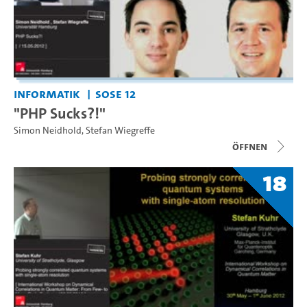
Informatik
SoSe 12
"PHP Sucks?!"
Simon Neidhold
,
Stefan Wiegreffe
Öffnen
18