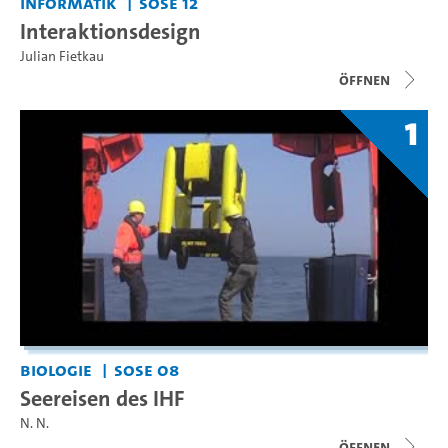
Informatik
SoSe 12
Interaktionsdesign
Julian Fietkau
Öffnen
1
Biologie
SoSe 08
Seereisen des IHF
N. N.
Öffnen