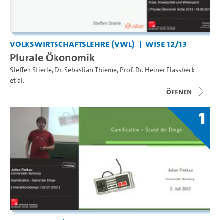
Volkswirtschaftslehre (VWL)
WiSe 12/13
Plurale Ökonomik
Steffen Stierle
,
Dr. Sebastian Thieme
,
Prof. Dr. Heiner Flassbeck
et al.
Öffnen
1