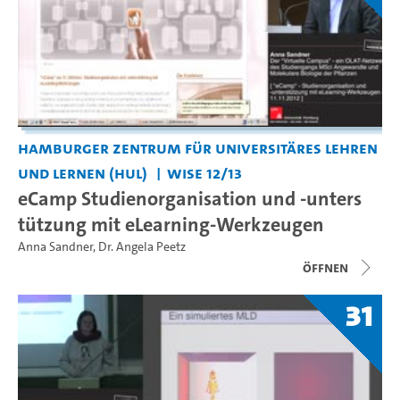
Hamburger Zentrum für Universitäres Lehren
und Lernen (HUL)
WiSe 12/13
eCamp Studienorganisation und -unters
tützung mit eLearning-Werkzeugen
Anna Sandner
,
Dr. Angela Peetz
Öffnen
31