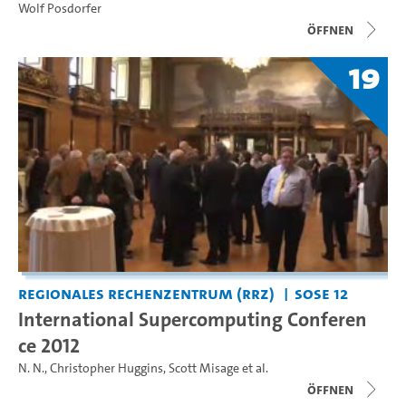
Wolf Posdorfer
Öffnen
19
Regionales Rechenzentrum (RRZ)
SoSe 12
International Supercomputing Conferen
ce 2012
N. N.
,
Christopher Huggins
,
Scott Misage
et al.
Öffnen