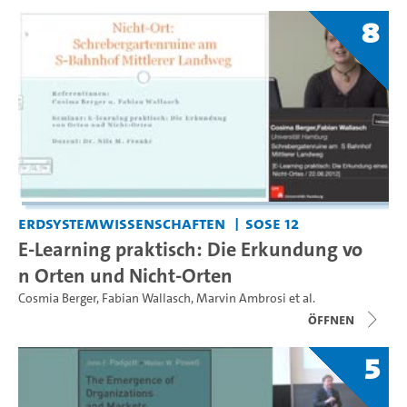
8
Erdsystemwissenschaften
SoSe 12
E-Learning praktisch: Die Erkundung vo
n Orten und Nicht-Orten
Cosmia Berger
,
Fabian Wallasch
,
Marvin Ambrosi
et al.
Öffnen
5