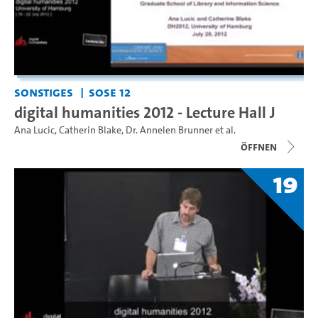
Sonstiges
SoSe 12
digital humanities 2012 - Lecture Hall J
Ana Lucic
,
Catherin Blake
,
Dr. Annelen Brunner
et al.
Öffnen
19