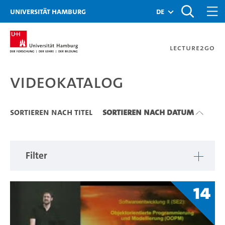
Zu den Filtern
Zur Metanavigation
Zur Hauptnavigation
Zur Suche
Zum Inhalt
Zum Seitenfuss
Universität Hamburg
de
Lecture2Go
Videokatalog
Videokatalog
Sortieren nach Titel
Sortieren nach Datum
Filter
14