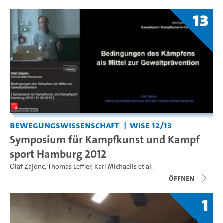
13
Bewegungswissenschaft
WiSe 12/13
Symposium für Kampfkunst und Kampf
sport Hamburg 2012
Olaf Zajonc
,
Thomas Leffler
,
Karl Michaelis
et al.
Öffnen
1